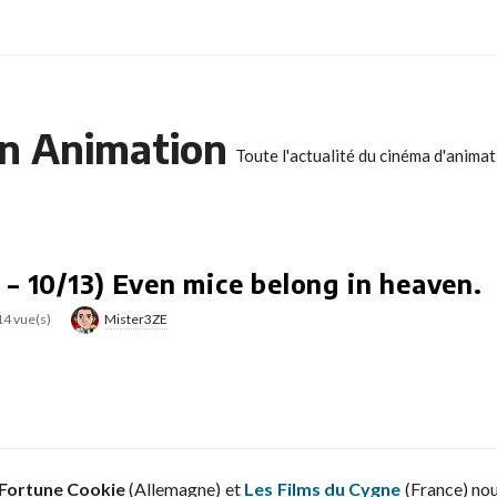
n Animation
Toute l'actualité du cinéma d'anima
– 10/13) Even mice belong in heaven.
14 vue(s)
Mister3ZE
Fortune Cookie
(Allemagne) et
Les Films du Cygne
(France) no