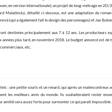
ven, en version internationale), un projet de long-métrage en 2D/
hard Malatinský, détaillé ci-dessous, est une adaptation du rom
mová (qui a également fait le design des personnages) et Jan Bube
ront destinées principalement aux 7 à 12 ans. Les producteurs 
années plus tard, en novembre 2018. Le budget annoncé est de trois
s commerciaux, etc.
tels : une petite souris et un renard, qui après un malencontreux ac
nent les meilleurs amis du monde. Ils souhaiteraient rester ense
eur amitié sera assez forte pour surmonter ce qui paraît impossible.