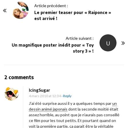
P
Article précédent :
o
Le premier teaser pour « Raiponce »
est arrivé !
s
t
N
Article suivant :
U
a
Un magnifique poster inédit pour « Toy
v
story 3 » !
i
g
a
O
2 comments
t
n
i
IcingSugar
[
4 mars 2010 at 12:34
- Reply
o
C
J’ai été surprise aussi il y a quelques temps par
un
n
r
dessin animé japonais
dont la seconde moitié était
assez horrible, au point que je n’aurais pas conseillé
i
ce film pour les tout petits. Et pourtant quand on
t
voit la première partie, ça parait être la véritable