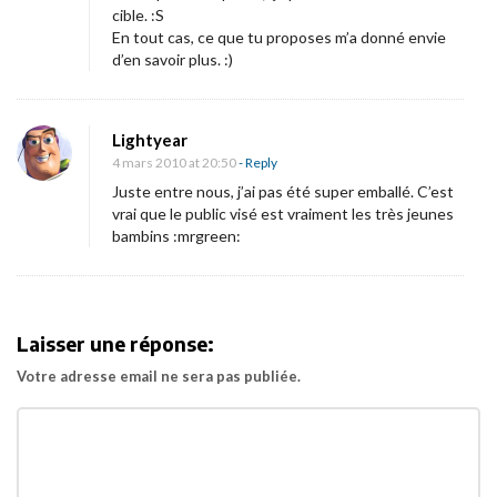
i
cible. :S
En tout cas, ce que tu proposes m’a donné envie
q
d’en savoir plus. :)
u
e
]
Lightyear
3
4 mars 2010 at 20:50
- Reply
a
Juste entre nous, j’ai pas été super emballé. C’est
vrai que le public visé est vraiment les très jeunes
m
bambins :mrgreen:
i
s
m
è
Laisser une réponse:
n
Votre adresse email ne sera pas publiée.
e
n
t
l