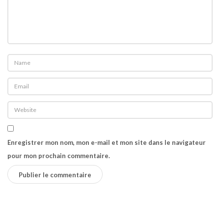
’
e
n
q
u
ê
t
e
.
Enregistrer mon nom, mon e-mail et mon site dans le navigateur
pour mon prochain commentaire.