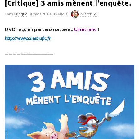
[Critique] 3 amis mènent l’enquête.
Dans
Critique
4 mars 2010
19 vue(s)
Mister3ZE
DVD reçu en partenariat avec
Cinetrafic
!
http://www.cinetrafic.fr
————————————