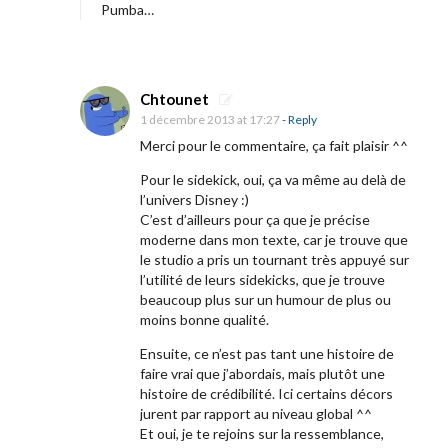
a
Pumba…
R
e
i
Chtounet
n
1 décembre 2013 at 17:27
- Reply
e
Merci pour le commentaire, ça fait plaisir ^^
d
Pour le sidekick, oui, ça va même au delà de
e
l’univers Disney :)
C’est d’ailleurs pour ça que je précise
s
moderne dans mon texte, car je trouve que
N
le studio a pris un tournant très appuyé sur
e
l’utilité de leurs sidekicks, que je trouve
beaucoup plus sur un humour de plus ou
i
moins bonne qualité.
g
Ensuite, ce n’est pas tant une histoire de
e
faire vrai que j’abordais, mais plutôt une
s
histoire de crédibilité. Ici certains décors
.
jurent par rapport au niveau global ^^
Et oui, je te rejoins sur la ressemblance,