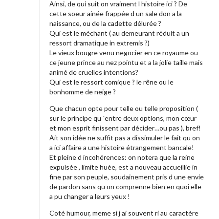
Ainsi, de qui suit on vraiment l histoire ici ? De
cette soeur ainée frappée d un sale don a la
naissance, ou de la cadette délurée ?
Qui est le méchant ( au demeurant réduit a un
ressort dramatique in extremis ?)
Le vieux bougre venu negocier en ce royaume ou
ce jeune prince au nez pointu et a la jolie taille mais
animé de cruelles intentions?
Qui est le ressort comique ? le rêne ou le
bonhomme de neige ?
Que chacun opte pour telle ou telle proposition (
sur le principe qu ´entre deux options, mon cœur
et mon esprit finissent par décider…ou pas ), bref!
Ait son idée ne suffit pas a dissimuler le fait qu on
a ici affaire a une histoire étrangement bancale!
Et pleine d incohérences: on notera que la reine
expulsée , limite huée, est a nouveau accueillie in
fine par son peuple, soudainement pris d une envie
de pardon sans qu on comprenne bien en quoi elle
a pu changer a leurs yeux !
Coté humour, meme si j ai souvent ri au caractère