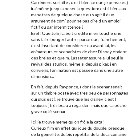
Carrément surfaite , c est bien ce que je pense et j
irai même jusqu a poser la question: est il bien aux
manettes de quelque chose ou s agit il d un
argument de com´ pour ne pas dire d un emploi
fictif ou par intermittence ?
Bref! Que John L. Soit crédité m en touche une
sans faire bouger l autre, parce que, franchement,
c est insultant de considerer qu avant lui, les
animateurs et scenaristes de chez DIsney etaient
des breles et que m. Lasseter assure a lui seul le
revival des studios, même si depuis pixar, j en
conviens, l animation est passee dans une autre
dimension…
En fait, depuis Rayponce, ( dont le scenar tenait
sur un timbre poste avec tres peu de personnages
qui plus est ), je trouve que les disney, c est (
toujours )très beau a regarder , mais que ca pêche
grave coté scenar
Ici, je trouve meme qu on frôle la cata !
Curieux film en effet qui joue du double, presque
de la gémellité, du bis repetita, de la décalcomanie