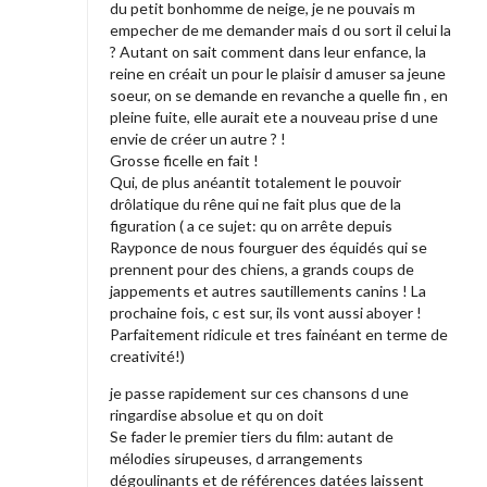
du petit bonhomme de neige, je ne pouvais m
empecher de me demander mais d ou sort il celui la
? Autant on sait comment dans leur enfance, la
reine en créait un pour le plaisir d amuser sa jeune
soeur, on se demande en revanche a quelle fin , en
pleine fuite, elle aurait ete a nouveau prise d une
envie de créer un autre ? !
Grosse ficelle en fait !
Qui, de plus anéantit totalement le pouvoir
drôlatique du rêne qui ne fait plus que de la
figuration ( a ce sujet: qu on arrête depuis
Rayponce de nous fourguer des équidés qui se
prennent pour des chiens, a grands coups de
jappements et autres sautillements canins ! La
prochaine fois, c est sur, ils vont aussi aboyer !
Parfaitement ridicule et tres fainéant en terme de
creativité!)
je passe rapidement sur ces chansons d une
ringardise absolue et qu on doit
Se fader le premier tiers du film: autant de
mélodies sirupeuses, d arrangements
dégoulinants et de références datées laissent