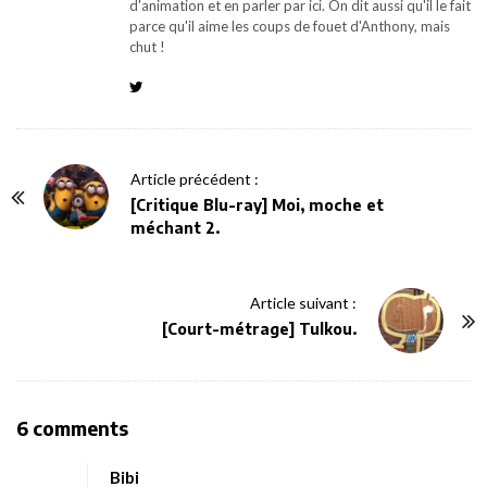
d'animation et en parler par ici. On dit aussi qu'il le fait
parce qu'il aime les coups de fouet d'Anthony, mais
chut !
P
Article précédent :
o
[Critique Blu-ray] Moi, moche et
méchant 2.
s
t
N
Article suivant :
a
[Court-métrage] Tulkou.
v
i
g
O
6 comments
a
n
t
Bibi
[