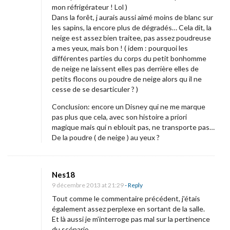
mon réfrigérateur ! Lol )
Dans la forêt, j aurais aussi aimé moins de blanc sur
les sapins, la encore plus de dégradés… Cela dit, la
neige est assez bien traitee, pas assez poudreuse
a mes yeux, mais bon ! ( idem : pourquoi les
différentes parties du corps du petit bonhomme
de neige ne laissent elles pas derrière elles de
petits flocons ou poudre de neige alors qu il ne
cesse de se desarticuler ? )
Conclusion: encore un Disney qui ne me marque
pas plus que cela, avec son histoire a priori
magique mais qui n eblouit pas, ne transporte pas…
De la poudre ( de neige ) au yeux ?
Nes18
9 décembre 2013 at 21:29
- Reply
Tout comme le commentaire précédent, j’étais
également assez perplexe en sortant de la salle.
Et là aussi je m’interroge pas mal sur la pertinence
du scénario.