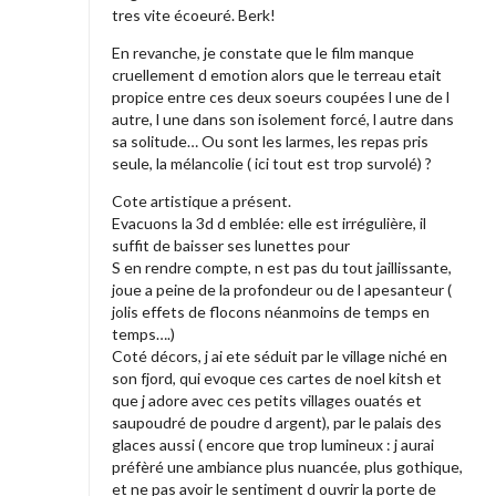
tres vite écoeuré. Berk!
En revanche, je constate que le film manque
cruellement d emotion alors que le terreau etait
propice entre ces deux soeurs coupées l une de l
autre, l une dans son isolement forcé, l autre dans
sa solitude… Ou sont les larmes, les repas pris
seule, la mélancolie ( ici tout est trop survolé) ?
Cote artistique a présent.
Evacuons la 3d d emblée: elle est irrégulière, il
suffit de baisser ses lunettes pour
S en rendre compte, n est pas du tout jaillissante,
joue a peine de la profondeur ou de l apesanteur (
jolis effets de flocons néanmoins de temps en
temps….)
Coté décors, j ai ete séduit par le village niché en
son fjord, qui evoque ces cartes de noel kitsh et
que j adore avec ces petits villages ouatés et
saupoudré de poudre d argent), par le palais des
glaces aussi ( encore que trop lumineux : j aurai
préfèré une ambiance plus nuancée, plus gothique,
et ne pas avoir le sentiment d ouvrir la porte de