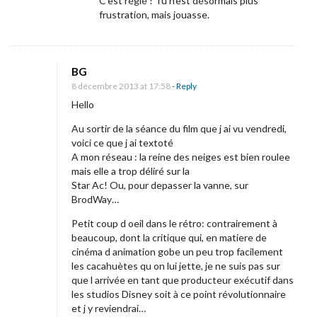
C’est réglé ! Tu n’est désormais plus
frustration, mais jouasse.
BG
8 décembre 2013 at 17:58
- Reply
Hello
Au sortir de la séance du film que j ai vu vendredi,
voici ce que j ai textoté
A mon réseau : la reine des neiges est bien roulee
mais elle a trop déliré sur la
Star Ac! Ou, pour depasser la vanne, sur
BrodWay…
Petit coup d oeil dans le rétro: contrairement à
beaucoup, dont la critique qui, en matiere de
cinéma d animation gobe un peu trop facilement
les cacahuètes qu on lui jette, je ne suis pas sur
que l arrivée en tant que producteur exécutif dans
les studios Disney soit à ce point révolutionnaire
et j y reviendrai…