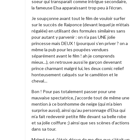
soeur qui transparait comme intrigue secondaire,
la fameuse Elsa apparaissant trop peu à l’écran.
Je soupçonne avant tout le film de vouloir surfer
sur le succès de Raiponce (devant lequel je m’étais
régalée) en utilisant des formules similaires sans
pour autant y parvenir : on n’a pas UNE jolie
princesse mais DEUX ! (pourquoi s’en priver ? on a
même la pub pour les poupées vendues
séparément avant le film ! ah je comprends
mieux…), on retrouve aussi le garçon devenant
prince charmant malgré lui, les deux comic relief
honteusement calqués sur le caméléon et le
cheval…
Bon ! Pour pas totalement passer pour une
mauvaise spectatrice, j’accorde tout de même une
mention à ce bonhomme de neige (qui m’a bien
surprise aussi), ainsi qu’au personnage d’Elsa qui
m’a fait redevenir petite fille devant sa belle robe
et sa jolie coiffure ;) ainsi que ses scènes d’actions
dans sa tour.
Malgré tout, j’étais déçue de me dire que c’était un