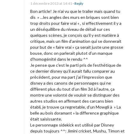
i
1 décembre 2013 at 14:41
- Reply
C
o
Bon article! Je n’ai vu que le trailer mais quand tu
r
dis » …les angles des murs en briques sont bien
n
trop droits pour faire vrai « , si effectivement il y a
i
un déséquillibre du niveau de détail sur ces
t
quelques scènes, je conçois qu’il y est matière à
i
critique, mais un film d’animation qui se donnerait
pour but de « faire vrai » ça serait juste une grosse
q
bouse, donc on parlerait plutot d’un manque
u
d’homogénité dans le rendu ^^
e
Je pense que c’est le parti pris de l’esthétique de
ce dernier disney qu’il aurait fallu comparer au
c
précédent, pour ma part j’ai l’impression que
i
disney a des canons de personnages qui ne
n
diffèrent plus du tout d’un film 3d à l’autre, ça
montre une volonté de vouloir se distinguer des
é
autres studios en affirmant des carcans bien
m
établi, je trouve ça regretable, d’un Mowgli à » La
a
belle au bois doramant » la difference graphique
était saisissante.
]
Le personnage sidekick est utilisé par Disney
L
depuis toujours ^^: Jimini cricket, Mushu, Timon et