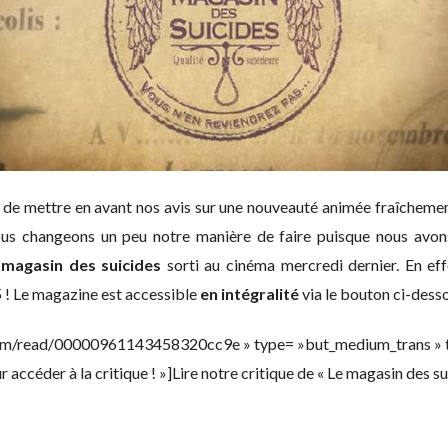
 de mettre en avant nos avis sur une nouveauté animée fraîchement
nous changeons un peu notre manière de faire puisque nous avons
 magasin des suicides
sorti au cinéma mercredi dernier. En effe
 ! Le magazine est accessible
en intégralité
via le bouton ci-desso
.com/read/00000961143458320cc9e » type= »but_medium_trans » ta
r accéder à la critique ! »]Lire notre critique de « Le magasin des su