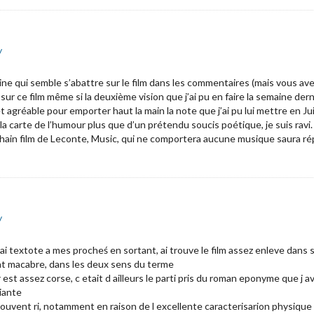
y
ne qui semble s’abattre sur le film dans les commentaires (mais vous avez
ur ce film même si la deuxième vision que j’ai pu en faire la semaine derni
et agréable pour emporter haut la main la note que j’ai pu lui mettre en Ju
 la carte de l’humour plus que d’un prétendu soucis poétique, je suis ravi.
ochain film de Leconte, Music, qui ne comportera aucune musique saura r
y
 ai textote a mes procheś en sortant, ai trouve le film assez enleve dans so
nt macabre, dans les deux sens du terme
st assez corse, c etait d ailleurs le parti pris du roman eponyme que j ava
iante
 souvent ri, notamment en raison de l excellente caracterisarion physiq