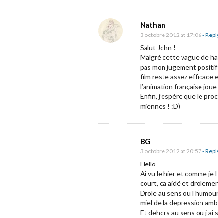
e
s
Nathan
.
3 octobre 2012 at 17:06
- Repl
Salut John !
Malgré cette vague de hai
pas mon jugement positif s
film reste assez efficace 
l’animation française joue
Enfin, j’espère que le pr
miennes ! :D)
BG
3 octobre 2012 at 20:57
- Repl
Hello
Ai vu le hier et comme je l
court, ca aidé et droleme
Drole au sens ou l humour e
miel de la depression amb
Et dehors au sens ou j ai