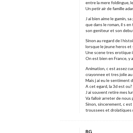
entre la mere foldingue, 
Un petir air de famille ada
J ai bien aime le gamin, s
que dans le roman, il s en
son geniteur et son debut 
Sinon au regard de l histo
lorsque le jeune heros et
Une scene tres erotique 
On est bien en France, y 
Animation, c est assez cu
crayonnee et tres jolie a
Mais j ai eu le sentiment 
A cet egard, la 3d est ou? 
J ai souvent retire mes l
Va falloir arreter de nou
Sinon, sincerement, c est
troussees et drolatiques 
BG