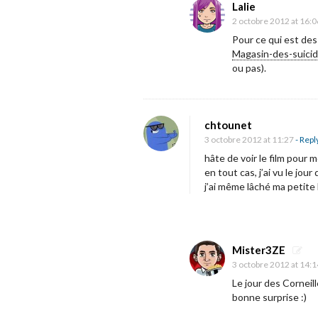
Lalie
m
2 octobre 2012 at 16:0
a
Pour ce qui est des 
Magasin-des-suicid
g
ou pas).
a
s
i
chtounet
n
3 octobre 2012 at 11:27
- Repl
d
hâte de voir le film pour 
e
en tout cas, j’ai vu le jour
j’ai même lâché ma petite
s
s
u
i
Mister3ZE
3 octobre 2012 at 14:1
c
Le jour des Corneill
i
bonne surprise :)
d