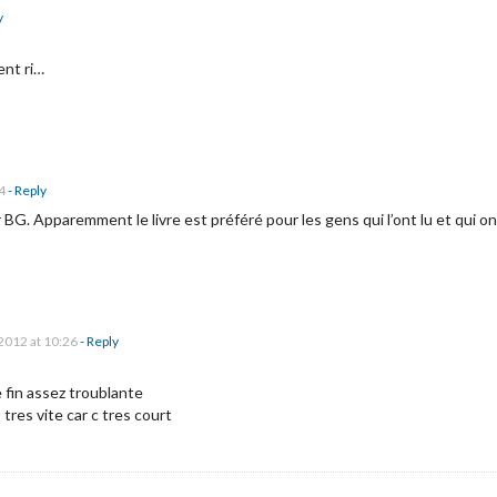
y
ent ri…
4
- Reply
BG. Apparemment le livre est préféré pour les gens qui l’ont lu et qui ont
2012 at 10:26
- Reply
 fin assez troublante
t tres vite car c tres court