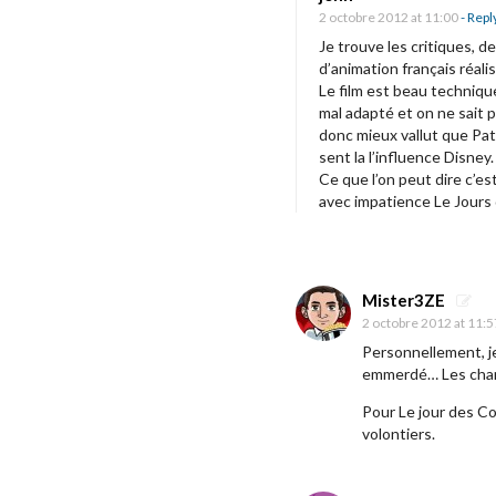
i
C
2 octobre 2012 at 11:00
- Repl
g
r
Je trouve les critiques, de
a
d’animation français réali
i
Le film est beau techniqu
t
t
mal adapté et on ne sait pa
i
i
donc mieux vallut que Pat
o
sent la l’influence Disney.
q
Ce que l’on peut dire c’es
n
u
avec impatience Le Jours d
e
c
i
Mister3ZE
n
2 octobre 2012 at 11:5
é
Personnellement, je 
m
emmerdé… Les chans
a
Pour Le jour des Cor
]
volontiers.
L
e