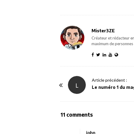
Mister3ZE
Créateur et rédacteur en
maximum de personnes 
P
Article précédent :
L
o
Le numéro 1 du mag
s
t
N
O
11 comments
a
n
v
[
john