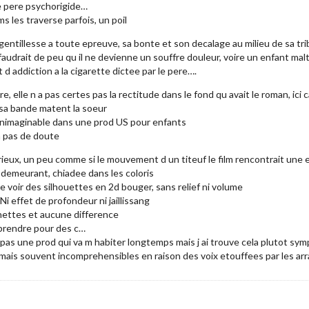
le pere psychorigide…
ms les traverse parfois, un poil
a gentillesse a toute epreuve, sa bonte et son decalage au milieu de sa tr
 faudrait de peu qu il ne devienne un souffre douleur, voire un enfant mal
d addiction a la cigarette dictee par le pere….
ire, elle n a pas certes pas la rectitude dans le fond qu avait le roman, 
 sa bande matent la soeur
inimaginable dans une prod US pour enfants
a pas de doute
rieux, un peu comme si le mouvement d un titeuf le film rencontrait une 
u demeurant, chiadee dans les coloris
de voir des silhouettes en 2d bouger, sans relief ni volume
Ni effet de profondeur ni jaillissang
unettes et aucune difference
s prendre pour des c…
 pas une prod qui va m habiter longtemps mais j ai trouve cela plutot sy
mais souvent incomprehensibles en raison des voix etouffees par les ar