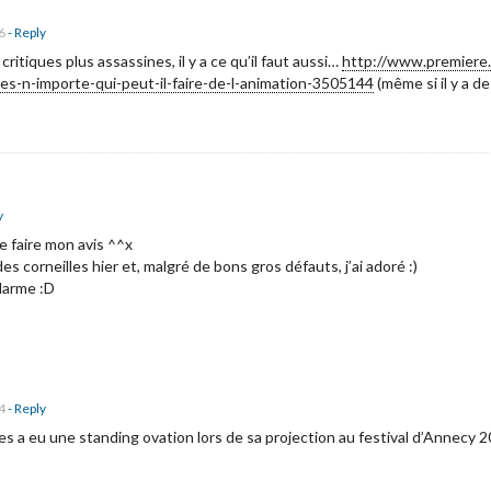
6
- Reply
critiques plus assassines, il y a ce qu’il faut aussi…
http://www.premiere
es-n-importe-qui-peut-il-faire-de-l-animation-3505144
(même si il y a d
y
me faire mon avis ^^x
 des corneilles hier et, malgré de bons gros défauts, j’ai adoré :)
 larme :D
4
- Reply
es a eu une standing ovation lors de sa projection au festival d’Annecy 20