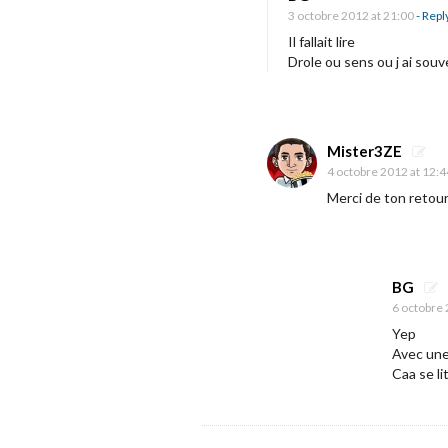
3 octobre 2012 at 21:00
- Repl
Il fallait lire
Drole ou sens ou j ai souv
Mister3ZE
4 octobre 2012 at 12:4
Merci de ton retour 
BG
6 octobre 
Yep
Avec une
Caa se li