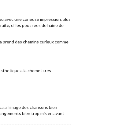
ibu avec une curieuse impression, plus
traite, cf les poussees de haine de
ici ca prend des chemins curieux comme
esthetique a la chomet tres
mpa a l image des chansons bien
rangements bien trop mis en avant