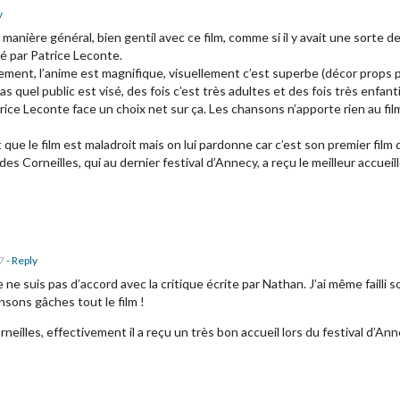
y
 manière général, bien gentil avec ce film, comme si il y avait une sorte de
sé par Patrice Leconte.
ement, l’anime est magnifique, visuellement c’est superbe (décor props p
s quel public est visé, des fois c’est très adultes et des fois très enfanti
rice Leconte face un choix net sur ça. Les chansons n’apporte rien au fi
t que le film est maladroit mais on lui pardonne car c’est son premier fil
es Corneilles, qui au dernier festival d’Annecy, a reçu le meilleur accueill
7
- Reply
ne suis pas d’accord avec la critique écrite par Nathan. J’ai même failli so
ons gâches tout le film !
neilles, effectivement il a reçu un très bon accueil lors du festival d’An