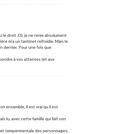
 le droit :D), je ne renie absolument
ère m’a un tantinet refroidie. Mais le
in dernier. Pour une fois que
épondre à vos attentes (et aux
n ensemble, il est vrai qu il est
is lu, avec cette famille qui fait son
ue et tempermentale des personnages,