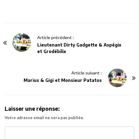
P
Article précédent :
o
Lieutenant Dirty Gadgette & Aspégix
et Grodébilix
s
t
N
Article suivant :
a
Marius & Gigi et Monsieur Patatos
v
i
g
Laisser une réponse:
a
Votre adresse email ne sera pas publiée.
t
i
o