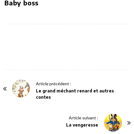
Baby boss
P
Article précédent :
o
Le grand méchant renard et autres
contes
s
t
N
Article suivant :
a
La vengeresse
v