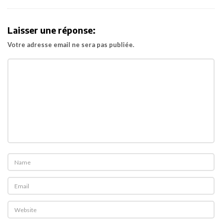
i
g
Laisser une réponse:
a
Votre adresse email ne sera pas publiée.
t
i
o
n