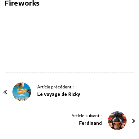
Fireworks
P
Article précédent :
o
Le voyage de Ricky
s
t
Article suivant :
N
Ferdinand
a
v