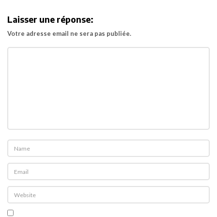
i
Laisser une réponse:
g
Votre adresse email ne sera pas publiée.
a
t
i
o
n