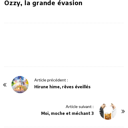
Ozzy, la grande évasion
P
Article précédent :
o
Hirune hime, rêves éveillés
s
t
Article suivant :
N
Moi, moche et méchant 3
a
v