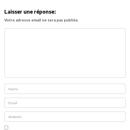
i
Laisser une réponse:
g
Votre adresse email ne sera pas publiée.
a
t
i
o
n