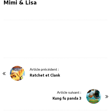
Mimi & Lisa
P
Article précédent :
o
Ratchet et Clank
s
t
Article suivant :
N
Kung fu panda 3
a
v