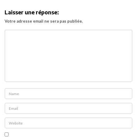
i
Laisser une réponse:
g
Votre adresse email ne sera pas publiée.
a
t
i
o
n