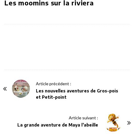
Les moomins sur la riviera
P
Article précédent :
o
Les nouvelles aventures de Gros-pois
et Petit-point
s
t
N
Article suivant :
a
La grande aventure de Maya l’abeille
v