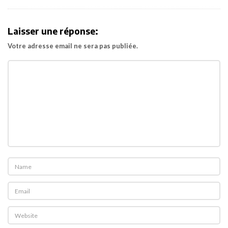
i
g
Laisser une réponse:
a
Votre adresse email ne sera pas publiée.
t
i
o
n