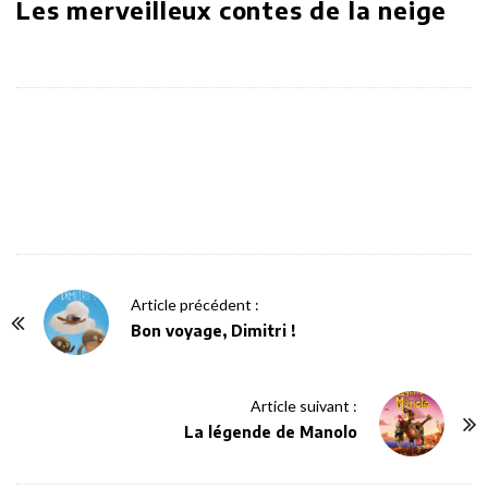
Les merveilleux contes de la neige
P
Article précédent :
o
Bon voyage, Dimitri !
s
t
Article suivant :
N
La légende de Manolo
a
v