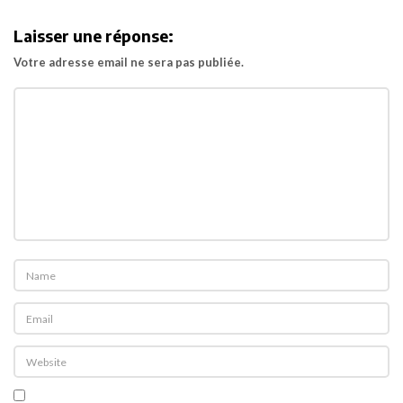
i
Laisser une réponse:
g
Votre adresse email ne sera pas publiée.
a
t
i
o
n