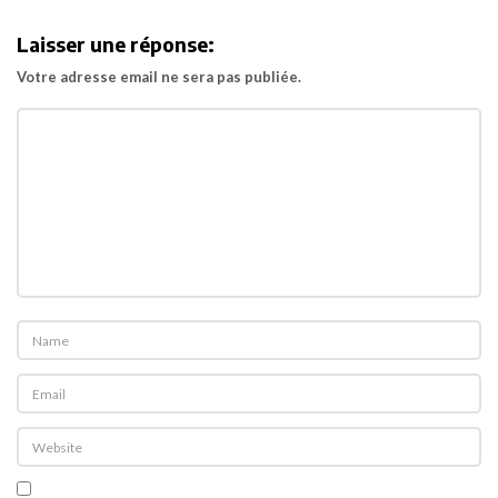
i
Laisser une réponse:
g
Votre adresse email ne sera pas publiée.
a
t
i
o
n