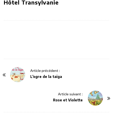
Hôtel Transylvanie
P
Article précédent :
o
L’ogre de la taïga
s
t
Article suivant :
N
Rose et Violette
a
v