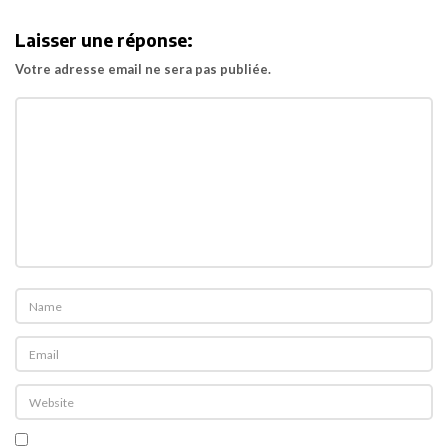
i
Laisser une réponse:
g
Votre adresse email ne sera pas publiée.
a
t
i
o
n