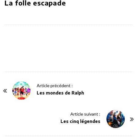
La folle escapade
P
Article précédent :
o
Les mondes de Ralph
s
t
Article suivant :
N
Les cinq légendes
a
v