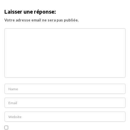
i
Laisser une réponse:
g
Votre adresse email ne sera pas publiée.
a
t
i
o
n