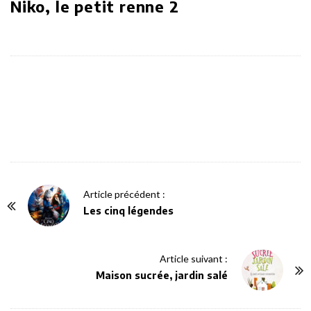
Niko, le petit renne 2
P
Article précédent :
o
Les cinq légendes
s
t
Article suivant :
N
Maison sucrée, jardin salé
a
v