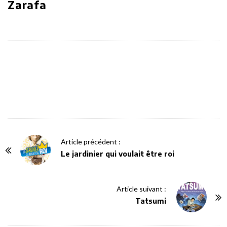
Zarafa
P
Article précédent :
o
Le jardinier qui voulait être roi
s
t
Article suivant :
N
Tatsumi
a
v