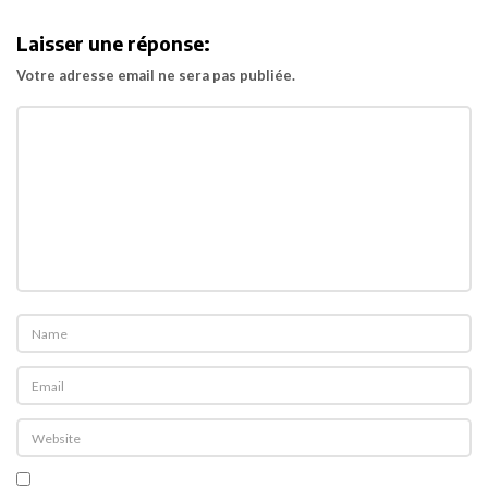
i
Laisser une réponse:
g
Votre adresse email ne sera pas publiée.
a
t
i
o
n