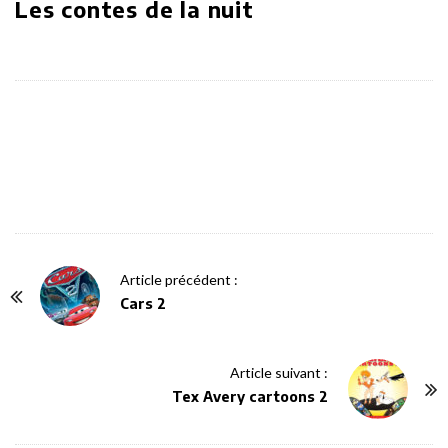
Les contes de la nuit
P
Article précédent :
o
Cars 2
s
t
Article suivant :
N
Tex Avery cartoons 2
a
v