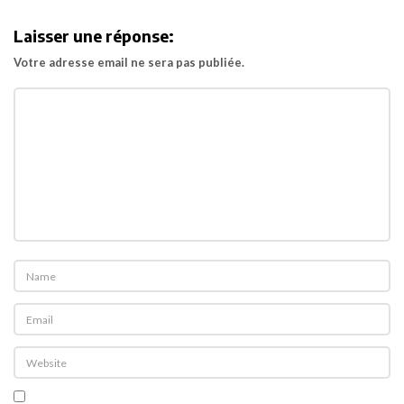
i
Laisser une réponse:
g
Votre adresse email ne sera pas publiée.
a
t
i
o
n