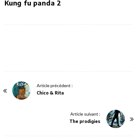
Kung fu panda 2
P
Article précédent :
o
Chico & Rita
s
t
Article suivant :
N
The prodigies
a
v