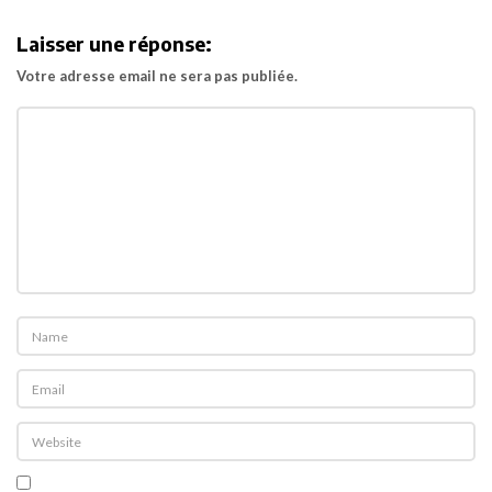
i
Laisser une réponse:
g
Votre adresse email ne sera pas publiée.
a
t
i
o
n