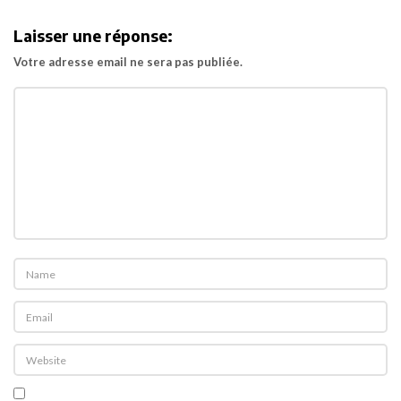
i
Laisser une réponse:
g
Votre adresse email ne sera pas publiée.
a
t
i
o
n