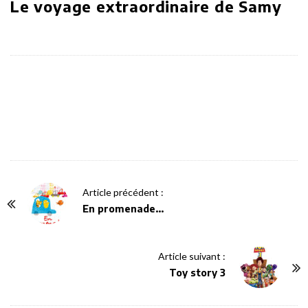
Le voyage extraordinaire de Samy
P
Article précédent :
o
En promenade…
s
t
Article suivant :
N
Toy story 3
a
v