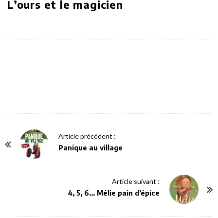
L’ours et le magicien
P
Article précédent :
o
Panique au village
s
t
Article suivant :
N
4, 5, 6… Mélie pain d’épice
a
v