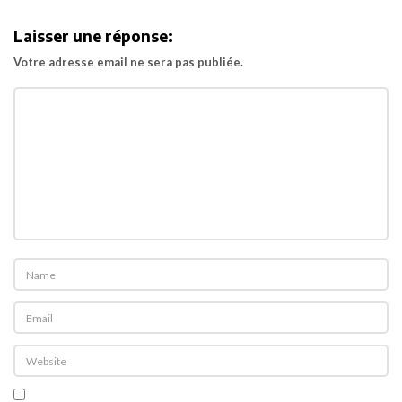
i
Laisser une réponse:
g
Votre adresse email ne sera pas publiée.
a
t
i
o
n