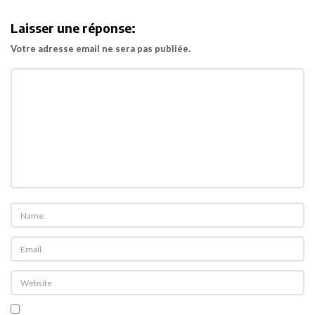
i
Laisser une réponse:
g
Votre adresse email ne sera pas publiée.
a
t
i
o
n