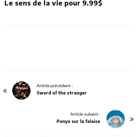
Le sens de la vie pour 9.99$
P
Article précédent :
o
Sword of the stranger
s
t
Article suivant :
N
Ponyo sur la falaise
a
v