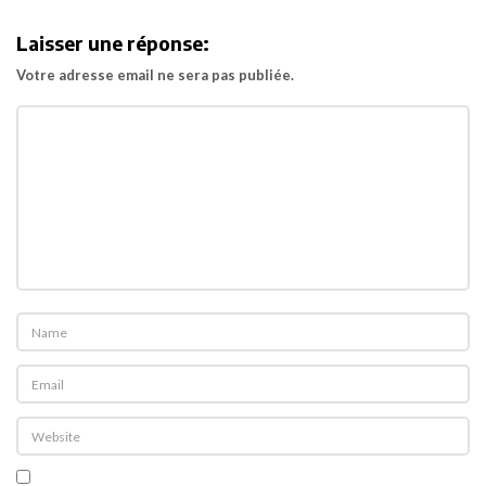
i
Laisser une réponse:
g
Votre adresse email ne sera pas publiée.
a
t
i
o
n