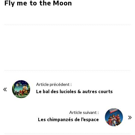
Fly me to the Moon
P
Article précédent :
o
Le bal des lucioles & autres courts
s
t
Article suivant :
N
Les chimpanzés de l’espace
a
v