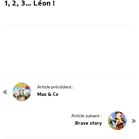
1, 2, 3… Léon !
P
Article précédent :
o
Max & Co
s
t
Article suivant :
N
Brave story
a
v