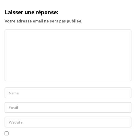
i
Laisser une réponse:
g
Votre adresse email ne sera pas publiée.
a
t
i
o
n