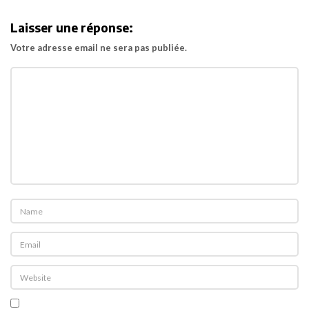
i
Laisser une réponse:
g
Votre adresse email ne sera pas publiée.
a
t
i
o
n