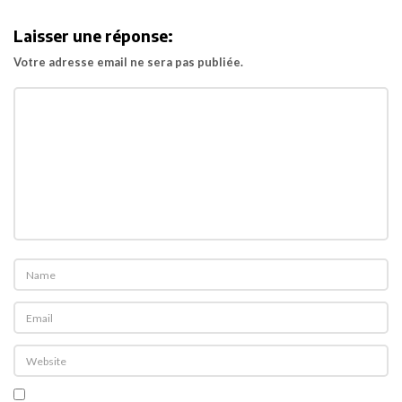
i
Laisser une réponse:
g
Votre adresse email ne sera pas publiée.
a
t
i
o
n