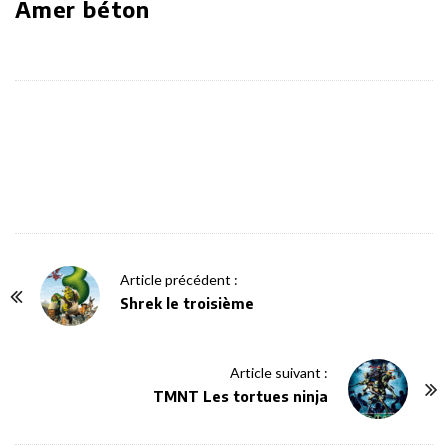
Amer béton
P
Article précédent :
o
Shrek le troisième
s
t
Article suivant :
N
TMNT Les tortues ninja
a
v