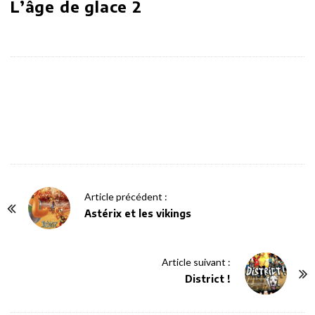
L’âge de glace 2
P
Article précédent :
o
Astérix et les vikings
s
t
Article suivant :
N
District !
a
v