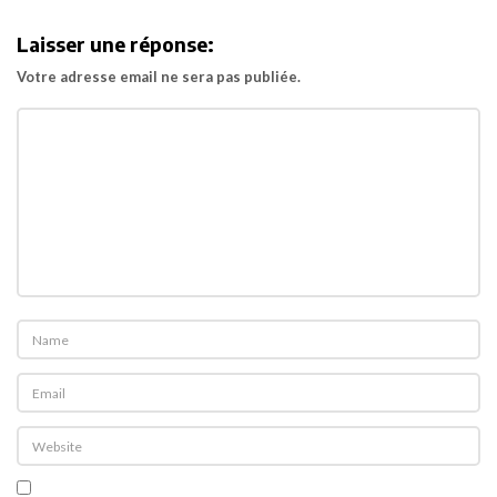
i
Laisser une réponse:
g
Votre adresse email ne sera pas publiée.
a
t
i
o
n