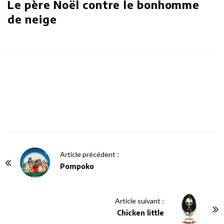
Le père Noël contre le bonhomme
de neige
P
Article précédent :
o
Pompoko
s
t
Article suivant :
N
Chicken little
a