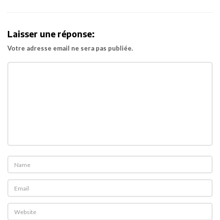
v
i
Laisser une réponse:
g
Votre adresse email ne sera pas publiée.
a
t
i
o
n