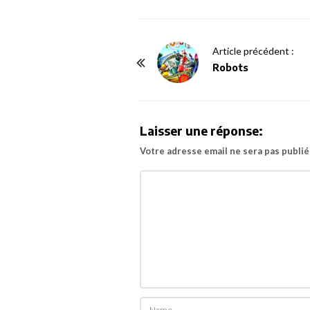
P
Article précédent :
o
Robots
s
t
N
Laisser une réponse:
a
Votre adresse email ne sera pas publié
v
i
g
a
t
i
o
n