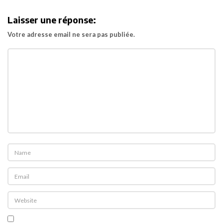
i
Laisser une réponse:
g
Votre adresse email ne sera pas publiée.
a
t
i
o
n