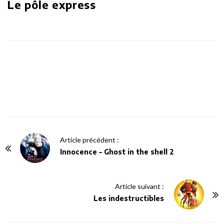
Le pôle express
P
Article précédent :
o
Innocence – Ghost in the shell 2
s
t
Article suivant :
N
Les indestructibles
a
v