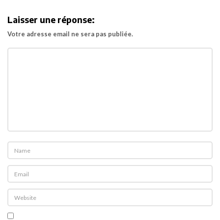
i
Laisser une réponse:
g
Votre adresse email ne sera pas publiée.
a
t
i
o
n