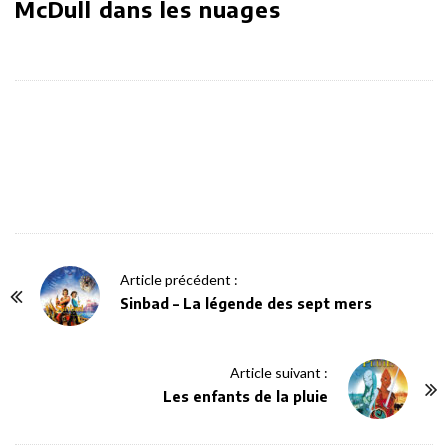
McDull dans les nuages
P
Article précédent :
o
Sinbad – La légende des sept mers
s
t
Article suivant :
N
Les enfants de la pluie
a
v