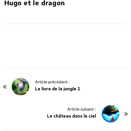
Hugo et le dragon
P
Article précédent :
o
Le livre de la jungle 2
s
t
Article suivant :
N
Le château dans le ciel
a
v