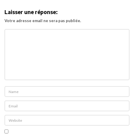
i
Laisser une réponse:
g
Votre adresse email ne sera pas publiée.
a
t
i
o
n