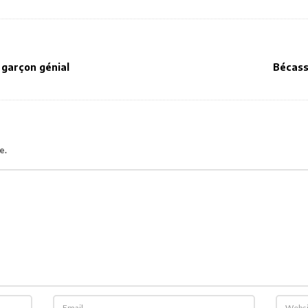
 garçon génial
Bécassi
e.