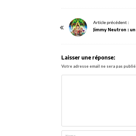
P
Article précédent :
o
Jimmy Neutron : un
s
t
N
Laisser une réponse:
a
Votre adresse email ne sera pas publié
v
i
g
a
t
i
o
n