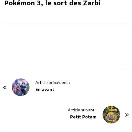
Pokémon 3, le sort des Zarbi
P
Article précédent :
o
En avant
s
t
Article suivant :
N
Petit Potam
a
v