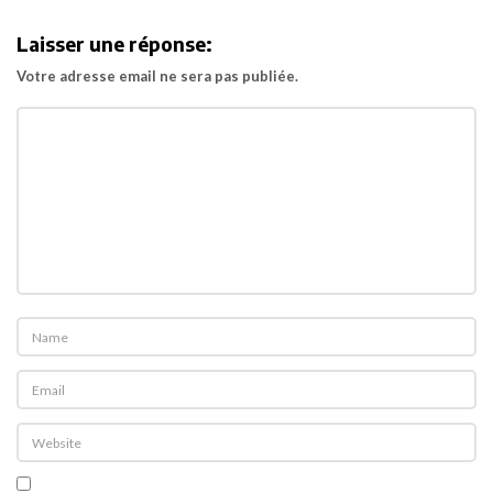
i
Laisser une réponse:
g
Votre adresse email ne sera pas publiée.
a
t
i
o
n