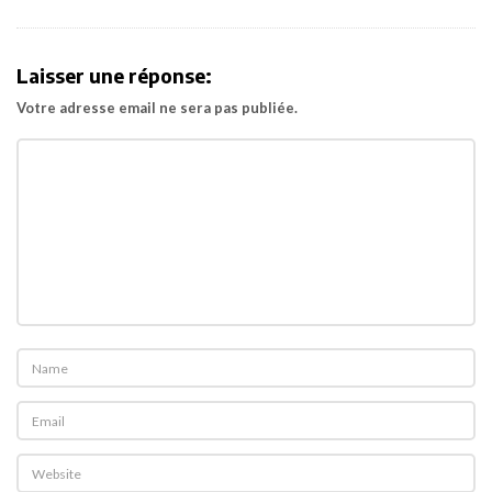
v
i
Laisser une réponse:
g
Votre adresse email ne sera pas publiée.
a
t
i
o
n