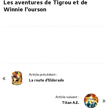
Les aventures de Tigrou et de
Winnie l’ourson
P
Article précédent :
o
La route d’Eldorado
s
t
Article suivant :
N
Titan A.E.
a