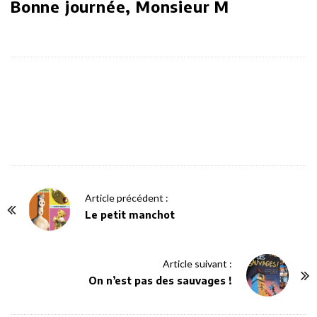
Bonne journée, Monsieur M
P
Article précédent :
o
Le petit manchot
s
t
Article suivant :
N
On n’est pas des sauvages !
a
v