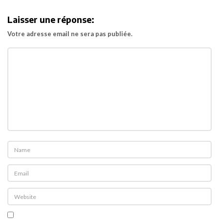
i
Laisser une réponse:
g
Votre adresse email ne sera pas publiée.
a
t
i
o
n