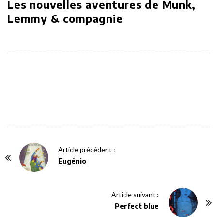
Les nouvelles aventures de Munk,
Lemmy & compagnie
P
Article précédent :
o
Eugénio
s
t
Article suivant :
N
Perfect blue
a