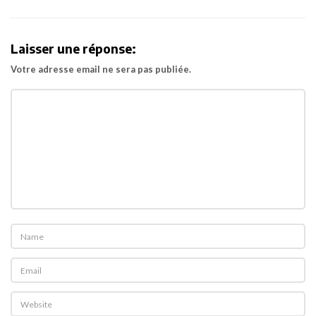
v
i
Laisser une réponse:
g
Votre adresse email ne sera pas publiée.
a
t
i
o
n