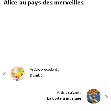
Alice au pays des merveilles
P
Article précédent :
o
Dumbo
s
t
Article suivant :
N
La boîte à musique
a
v