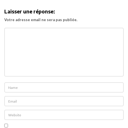
i
Laisser une réponse:
g
Votre adresse email ne sera pas publiée.
a
t
i
o
n