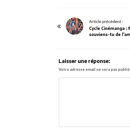
P
Article précédent :
o
Cycle Cinémanga : 
souviens-tu de l’a
s
t
N
a
Laisser une réponse:
v
Votre adresse email ne sera pas publié
i
g
a
t
i
o
n