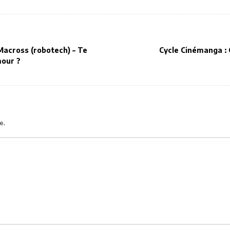
Macross (robotech) – Te
Cycle Cinémanga :
mour ?
e.