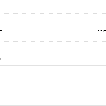
edi
Chien po
e.