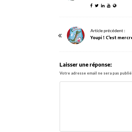
P
Article précédent :
o
Youpi ! C’est mercr
s
t
N
Laisser une réponse:
a
Votre adresse email ne sera pas publié
v
i
g
a
t
i
o