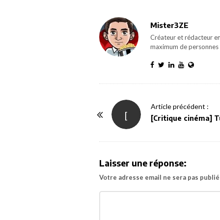
Mister3ZE
Créateur et rédacteur en
maximum de personnes 
P
Article précédent :
[
o
[Critique cinéma] T
s
t
N
Laisser une réponse:
a
Votre adresse email ne sera pas publié
v
i
g