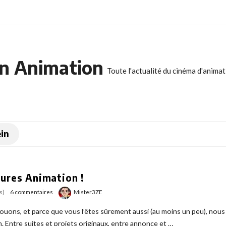
n Animation
Toute l'actualité du cinéma d'anima
in
tures Animation !
s)
6 commentaires
Mister3ZE
ouons, et parce que vous l’êtes sûrement aussi (au moins un peu), nous 
. Entre suites et projets originaux, entre annonce et
…