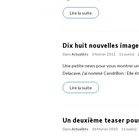
Lire la suite
Dix huit nouvelles image
Dans
Actualités
3 février 2011
11 vue(s)
Une petite news pour vous montrer une 
Delacave, j’ai nommé Cendrillon : Elle é
Lire la suite
Un deuxième teaser pour
Dans
Actualités
16 février 2010
11 vue(s)