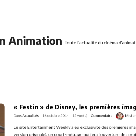
n Animation
Toute l'actualité du cinéma d'anima
« Festin » de Disney, les premières ima
Dans
Actualités
16 octobre 2014
12 vue(s)
Commentaire
Miste
Le site Entertainment Weekly a eu exclusivité des premières ima
version originale), un court-métrage qui fera l’ouverture des p