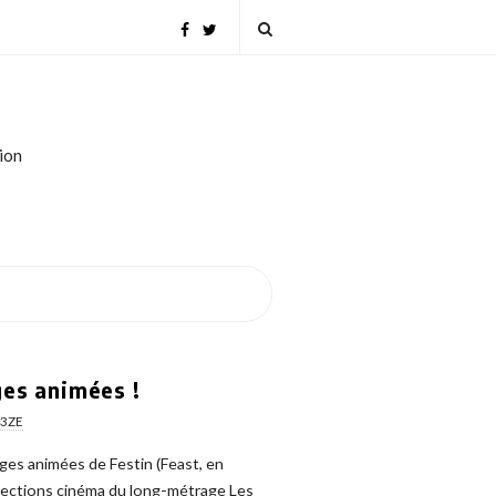
tion
ges animées !
r3ZE
ges animées de Festin (Feast, en
rojections cinéma du long-métrage Les