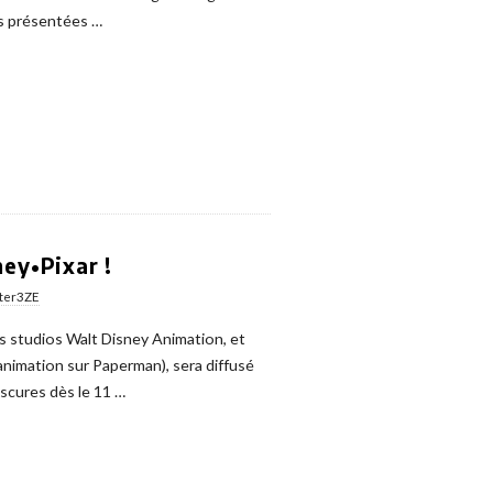
es présentées
…
ey•Pixar !
ter3ZE
es studios Walt Disney Animation, et
animation sur Paperman), sera diffusé
scures dès le 11
…