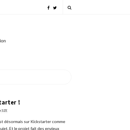
tion
arter !
er3ZE
» est désormais sur Kickstarter comme
jet. Et le projet fait des envieux