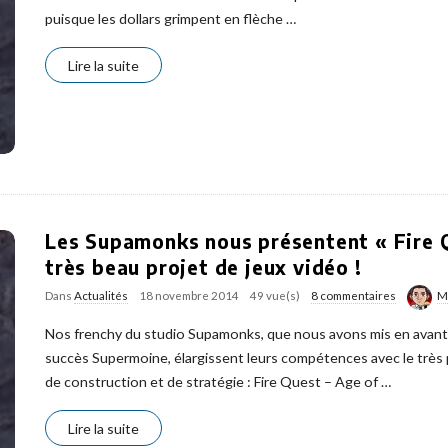
puisque les dollars grimpent en flèche
…
Lire la suite
Les Supamonks nous présentent « Fire Q
très beau projet de jeux vidéo !
Dans
Actualités
18 novembre 2014
49 vue(s)
8 commentaires
M
Nos frenchy du studio Supamonks, que nous avons mis en avant
succès Supermoine, élargissent leurs compétences avec le très 
de construction et de stratégie : Fire Quest – Age of
…
Lire la suite