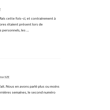
E
ais cette fois-ci, et contrairement à
bres étaient présent lors de
s personnels, les
…
ster3ZE
s fait. Nous en avons parlé plus ou moins
ernières semaines, le second numéro