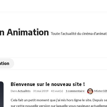
n Animation
Toute l'actualité du cinéma d'anima
ation
Bienvenue sur le nouveau site !
Dans
Actualités
31 mai 2019
41 vue(s)
1 commentaire
Mister3Z
Cela fait un petit moment que j’ai mis hors ligne le site. Depuis 
sur cette nouvelle version sur laquelle vous naviguez actuellemen