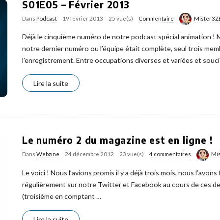
S01E05 – Février 2013
Dans
Podcast
19 février 2013
25 vue(s)
Commentaire
Mister3Z
Déjà le cinquième numéro de notre podcast spécial animation ! M
notre dernier numéro ou l’équipe était complète, seul trois mem
l’enregistrement. Entre occupations diverses et variées et souci
Lire la suite
Le numéro 2 du magazine est en ligne !
Dans
Webzine
24 décembre 2012
23 vue(s)
4 commentaires
Mi
Le voici ! Nous l’avions promis il y a déjà trois mois, nous l’avon
régulièrement sur notre Twitter et Facebook au cours de ces d
(troisième en comptant
…
Lire la suite