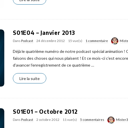
S01E04 – Janvier 2013
Dans
Podcast
24 décembre 2012
15 vue(s)
1 commentaire
Mist
Déjà le quatrième numéro de notre podcast spécial animation !
faisons des choses qui nous plaisent ! Et ce mois-ci c’est encor
d’avancer l’enregistrement de ce quatrième
…
Lire la suite
S01E01 – Octobre 2012
Dans
Podcast
2 octobre 2012
11 vue(s)
5 commentaires
Mister