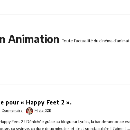
n Animation
Toute l'actualité du cinéma d'anima
e pour « Happy Feet 2 ».
Commentaire
Mister3ZE
ppy Feet 2 ! Dénichée grâce au blogueur Lyricis, la bande-annonce est di
ouge, ça swinge, ça dure deux minutes et c’est spectaculaire ! J’aime !
…