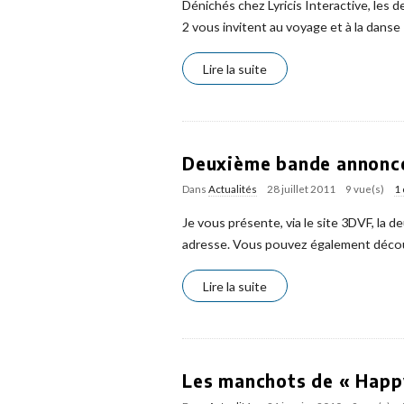
Dénichés chez Lyricis Interactive, les 
2 vous invitent au voyage et à la danse 
Lire la suite
Deuxième bande annonce
Dans
Actualités
28 juillet 2011
9 vue(s)
1
Je vous présente, via le site 3DVF, la 
adresse. Vous pouvez également découvri
Lire la suite
Les manchots de « Happy