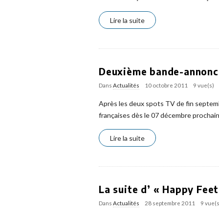
Lire la suite
Deuxième bande-annonce
Dans
Actualités
10 octobre 2011
9 vue(s)
Après les deux spots TV de fin septemb
françaises dès le 07 décembre prochai
Lire la suite
La suite d’ « Happy Feet
Dans
Actualités
28 septembre 2011
9 vue(s