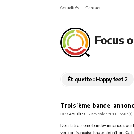
Actualités
Contact
Focus o
Étiquette :
Happy feet 2
Troisième bande-annonc
Dans
Actualités
7 novembre 2011
6 vue(s)
Déjà la troisième bande-annonce pour Ha
version française haute définition. Ça b