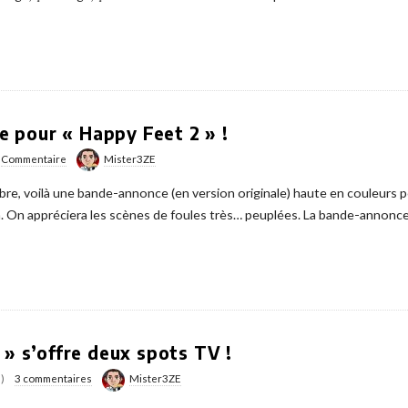
 pour « Happy Feet 2 » !
Commentaire
Mister3ZE
re, voilà une bande-annonce (en version originale) haute en couleurs po
n. On appréciera les scènes de foules très… peuplées. La bande-annonc
 » s’offre deux spots TV !
)
3 commentaires
Mister3ZE