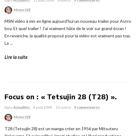
Dans
Actualités
11 août 2009
8 vue(s)
9 commentaires
Mister3ZE
MSN vidéo à mis en ligne aujourd’hui un nouveau trailer pour Astro
boy. Et quel trailer ! J’ai vraiment hâte de le voir sur grand écran !
En revanche, la qualité proposé pour la vidéo est vraiment pas top.
La
…
Lire la suite
Focus on : « Tetsujin 28 (T28) ».
Dans
Actualités
4 août 2009
11 vue(s)
9 commentaires
Mister3ZE
T28 (Tetsujin 28) est un manga créer en 1956 par Mitsuteru
Yokoyama. Et aujourd’hui, Imagi studios et Hikari productions