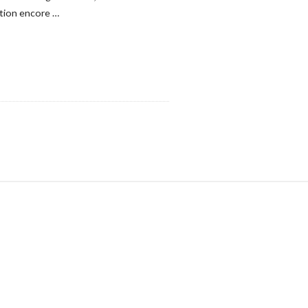
otion encore
…