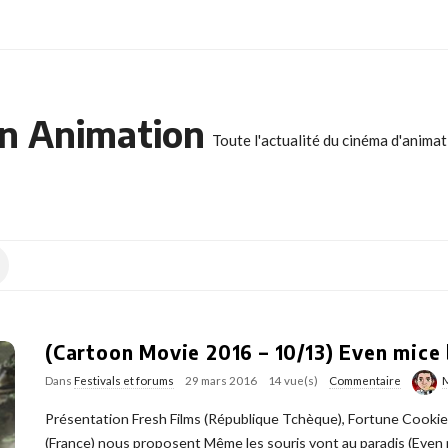
n Animation
Toute l'actualité du cinéma d'anima
(Cartoon Movie 2016 – 10/13) Even mice 
Dans
Festivals et forums
29 mars 2016
14 vue(s)
Commentaire
Présentation Fresh Films (République Tchèque), Fortune Cookie
(France) nous proposent Même les souris vont au paradis (Even 