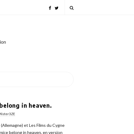
tion
belong in heaven.
Mister3ZE
 (Allemagne) et Les Films du Cygne
mice belong in heaven, en version