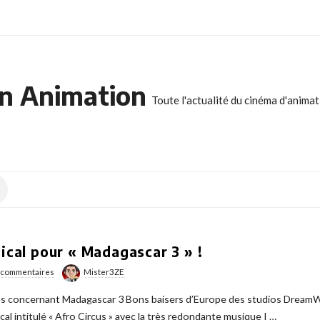
n Animation
Toute l'actualité du cinéma d'anima
sical pour « Madagascar 3 » !
 commentaires
Mister3ZE
elles concernant Madagascar 3 Bons baisers d’Europe des studios Dream
sical intitulé « Afro Circus » avec la très redondante musique I
…