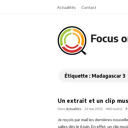
Actualités
Contact
Focus o
Étiquette :
Madagascar 3
Un extrait et un clip mu
Dans
Actualités
22 mai 2012
482 vue(s)
9
Je reçois par mail les dernières nouv
salles dès le 6 juin. En effet, un clip mu