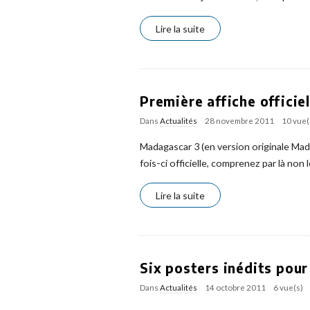
Lire la suite
Première affiche officie
Dans
Actualités
28 novembre 2011
10 vue(
Madagascar 3 (en version originale Ma
fois-ci officielle, comprenez par là non 
Lire la suite
Six posters inédits pour
Dans
Actualités
14 octobre 2011
6 vue(s)