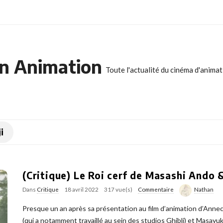
n Animation
Toute l'actualité du cinéma d'anima
i
(Critique) Le Roi cerf de Masashi Ando 
Dans
Critique
18 avril 2022
317 vue(s)
Commentaire
Nathan
Presque un an après sa présentation au film d’animation d’Anne
(qui a notamment travaillé au sein des studios Ghibli) et Masayuki 