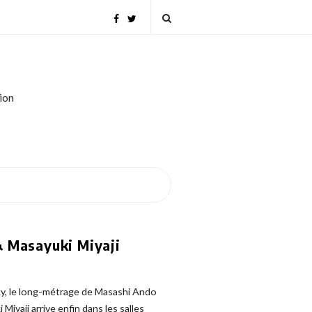
tion
& Masayuki Miyaji
cy, le long-métrage de Masashi Ando
Miyaji arrive enfin dans les salles