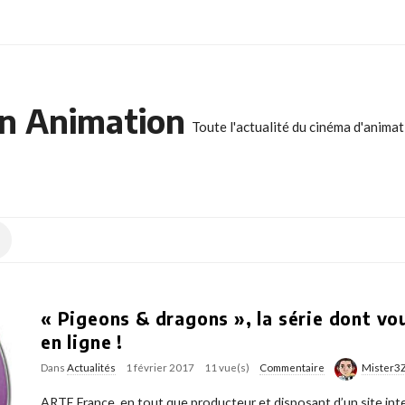
n Animation
Toute l'actualité du cinéma d'anima
« Pigeons & dragons », la série dont vo
en ligne !
Dans
Actualités
1 février 2017
11 vue(s)
Commentaire
Mister3
ARTE France, en tout que producteur et disposant d’un site int